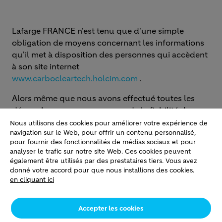
Lafarge FRANCE n'est tenu que d'une simple
obligation de moyens concernant les informations
qu'il met à disposition des personnes qui accèdent
à son site internet
www.carbocleartech.holcim.com
.
Alors même que nous avons effectué toutes les
démarches pour nous assurer de la fiabilité des
informations contenues sur ce site internet, Lafarge
Nous utilisons des cookies pour améliorer votre expérience de
navigation sur le Web, pour offrir un contenu personnalisé,
France ne peut encourir aucune responsabilité du
pour fournir des fonctionnalités de médias sociaux et pour
fait d'erreurs, d'omissions ou pour les résultats qui
analyser le trafic sur notre site Web. Ces cookies peuvent
pourraient être obtenus par l'usage de ces
également être utilisés par des prestataires tiers. Vous avez
informations.
donné votre accord pour que nous installions des cookies.
en cliquant ici
Notamment, l'usage de liens hypertextes peut
conduire votre consultation de notre site vers
Accepter les cookies
d'autres serveurs pour prendre connaissance de